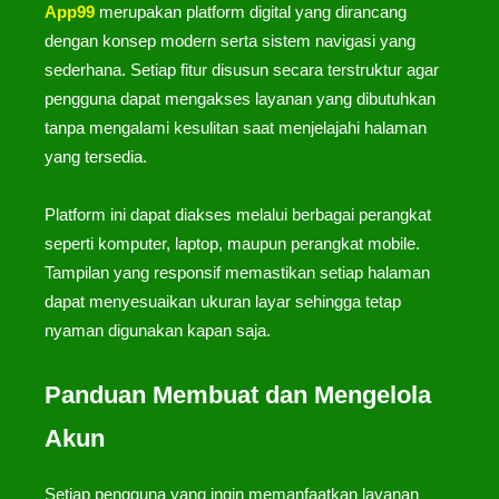
App99
merupakan platform digital yang dirancang
dengan konsep modern serta sistem navigasi yang
sederhana. Setiap fitur disusun secara terstruktur agar
pengguna dapat mengakses layanan yang dibutuhkan
tanpa mengalami kesulitan saat menjelajahi halaman
yang tersedia.
Platform ini dapat diakses melalui berbagai perangkat
seperti komputer, laptop, maupun perangkat mobile.
Tampilan yang responsif memastikan setiap halaman
dapat menyesuaikan ukuran layar sehingga tetap
nyaman digunakan kapan saja.
Panduan Membuat dan Mengelola
Akun
Setiap pengguna yang ingin memanfaatkan layanan