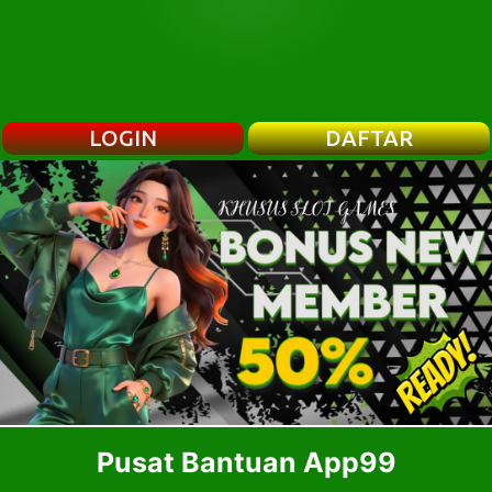
LOGIN
DAFTAR
Pusat Bantuan App99