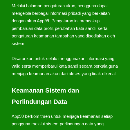
Melalui halaman pengaturan akun, pengguna dapat
mengelola berbagai informasi pribadi yang berkaitan
dengan akun App99. Pengaturan ini mencakup
pembaruan data profil, perubahan kata sandi, serta
pengaturan keamanan tambahan yang disediakan oleh
sistem.
Disarankan untuk selalu menggunakan informasi yang
valid serta memperbarui kata sandi secara berkala guna
menjaga keamanan akun dari akses yang tidak dikenal.
Keamanan Sistem dan
Perlindungan Data
App99 berkomitmen untuk menjaga keamanan setiap
pengguna melalui sistem perlindungan data yang