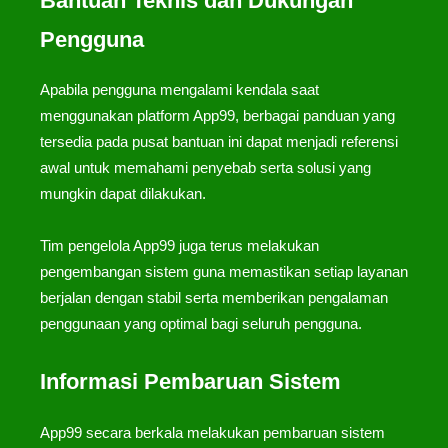
Bantuan Teknis dan Dukungan
Pengguna
Apabila pengguna mengalami kendala saat
menggunakan platform App99, berbagai panduan yang
tersedia pada pusat bantuan ini dapat menjadi referensi
awal untuk memahami penyebab serta solusi yang
mungkin dapat dilakukan.
Tim pengelola App99 juga terus melakukan
pengembangan sistem guna memastikan setiap layanan
berjalan dengan stabil serta memberikan pengalaman
penggunaan yang optimal bagi seluruh pengguna.
Informasi Pembaruan Sistem
App99 secara berkala melakukan pembaruan sistem