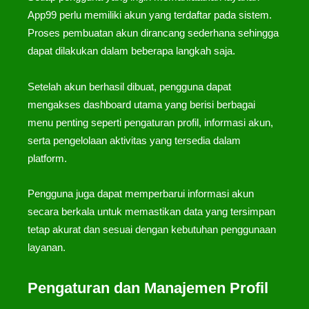
App99 perlu memiliki akun yang terdaftar pada sistem.
Proses pembuatan akun dirancang sederhana sehingga
dapat dilakukan dalam beberapa langkah saja.
Setelah akun berhasil dibuat, pengguna dapat
mengakses dashboard utama yang berisi berbagai
menu penting seperti pengaturan profil, informasi akun,
serta pengelolaan aktivitas yang tersedia dalam
platform.
Pengguna juga dapat memperbarui informasi akun
secara berkala untuk memastikan data yang tersimpan
tetap akurat dan sesuai dengan kebutuhan penggunaan
layanan.
Pengaturan dan Manajemen Profil